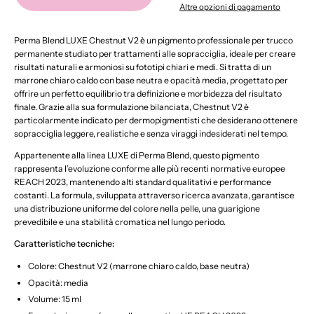
Copper
Altre opzioni di pagamento
15ml
Perma Blend LUXE Chestnut V2 è un pigmento professionale per trucco
permanente studiato per trattamenti alle sopracciglia, ideale per creare
risultati naturali e armoniosi su fototipi chiari e medi. Si tratta di un
marrone chiaro caldo con base neutra e opacità media, progettato per
offrire un perfetto equilibrio tra definizione e morbidezza del risultato
finale. Grazie alla sua formulazione bilanciata, Chestnut V2 è
particolarmente indicato per dermopigmentisti che desiderano ottenere
sopracciglia leggere, realistiche e senza viraggi indesiderati nel tempo.
Appartenente alla linea LUXE di Perma Blend, questo pigmento
rappresenta l’evoluzione conforme alle più recenti normative europee
REACH 2023, mantenendo alti standard qualitativi e performance
costanti. La formula, sviluppata attraverso ricerca avanzata, garantisce
una distribuzione uniforme del colore nella pelle, una guarigione
prevedibile e una stabilità cromatica nel lungo periodo.
Caratteristiche tecniche:
Colore: Chestnut V2 (marrone chiaro caldo, base neutra)
Opacità: media
Volume: 15 ml