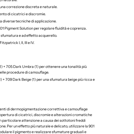
 una correzione discreta e naturale.
ento di cicatrici e discromie.
 a diverse tecniche di applicazione.
01 Pigment Solution per regolare fluidità e coprenza.
 sfumatura e ad effetto acquerello.
tzpatrick I, II, III e IV.
) + 705 Dark Umbra (1) per ottenere una tonalità più
nelle procedure di camouflage.
 + 709 Dark Beige (1) per una sfumatura beige più ricca e
menti di dermopigmentazione correttiva e camouflage
copertura di cicatrici, discromie e alterazioni cromatiche
on particolare attenzione a causa dei sottotoni freddi
ne. Per un effetto più naturale e delicato, utilizzare la 901
dulare il pigmento e realizzare sfumature graduali e