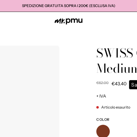
SPEDIZIONE GRATUITA SOPRA I 200€ (ESCLUSA IVA)
SWISS 
Medium
€62.00
€43.40
Sa
+ IVA
Articolo esaurito
COLOR
SWISS
COLOR