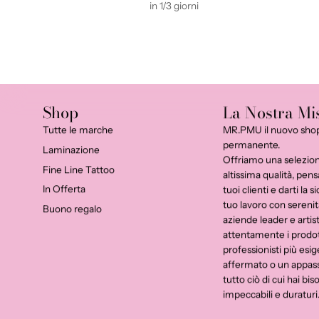
in 1/3 giorni
Shop
La Nostra Mi
Tutte le marche
MR.PMU il nuovo shop t
permanente.
Laminazione
Offriamo una selezion
Fine Line Tattoo
altissima qualità, pens
In Offerta
tuoi clienti e darti la 
tuo lavoro con serenit
Buono regalo
aziende leader e artis
attentamente i prodot
professionisti più esig
affermato o un appassi
tutto ciò di cui hai bi
impeccabili e duraturi