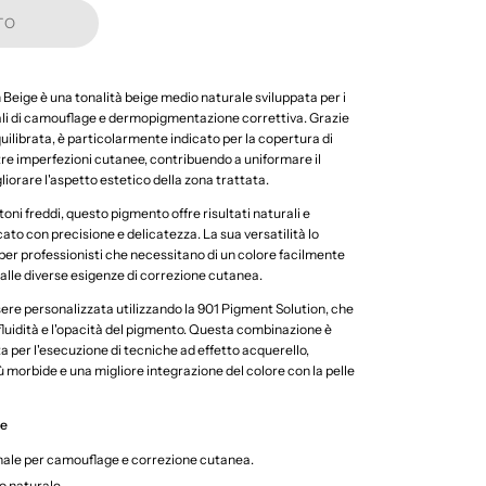
TO
Beige è una tonalità beige medio naturale sviluppata per i
li di camouflage e dermopigmentazione correttiva. Grazie
uilibrata, è particolarmente indicato per la copertura di
ltre imperfezioni cutanee, contribuendo a uniformare il
gliorare l'aspetto estetico della zona trattata.
oni freddi, questo pigmento offre risultati naturali e
to con precisione e delicatezza. La sua versatilità lo
per professionisti che necessitano di un colore facilmente
alle diverse esigenze di correzione cutanea.
ere personalizzata utilizzando la 901 Pigment Solution, che
fluidità e l'opacità del pigmento. Questa combinazione è
 per l'esecuzione di tecniche ad effetto acquerello,
 morbide e una migliore integrazione del colore con la pelle
he
ale per camouflage e correzione cutanea.
o naturale.