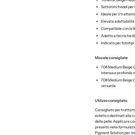
Sottotoni freddi per
Ideale per il trattam
Elevata adattabilità
Compatibile con la 9
Adatto a tecniche di
Indicato per fototipi Fi
Miscele consigliate
708 Medium Beige (2
intensa e profonda 
708 Medium Beige (1)
versatile.
Utilizzo consigliato
Consigliato per tratta
estetico destinati alla 
della pelle. Applicare c
presenti nella formulazio
Pigment Solution per mo