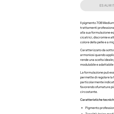
10ml
ESAURI
Il pigmento 708 Medium 
trattamenti professiona
alla sua formulazione eq
cicatrici, discromie e a
colore della pelle e a mi
Caratterizzato da sottot
armoniosi quando applica
rende una scelta ideale 
modulabile e adattabile 
La formulazione può ess
permette di regolare la 
particolarmente indicata
favorendo sfumature più
circostante.
Caratteristiche tecnic
Pigmento profession
Tonalità: beige medi