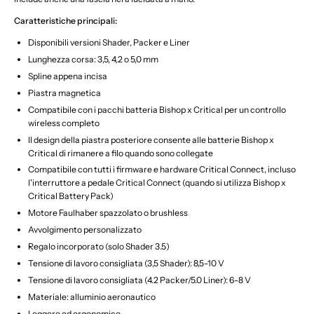
Caratteristiche principali:
Disponibili versioni Shader, Packer e Liner
Lunghezza corsa: 3,5, 4,2 o 5,0 mm
Spline appena incisa
Piastra magnetica
Compatibile con i pacchi batteria Bishop x Critical per un controllo
wireless completo
Il design della piastra posteriore consente alle batterie Bishop x
Critical di rimanere a filo quando sono collegate
Compatibile con tutti i firmware e hardware Critical Connect, incluso
l'interruttore a pedale Critical Connect (quando si utilizza Bishop x
Critical Battery Pack)
Motore Faulhaber spazzolato o brushless
Avvolgimento personalizzato
Regalo incorporato (solo Shader 3.5)
Tensione di lavoro consigliata (3,5 Shader): 8,5-10 V
Tensione di lavoro consigliata (4.2 Packer/5.0 Liner): 6-8 V
Materiale: alluminio aeronautico
Leggero ed ergonomico