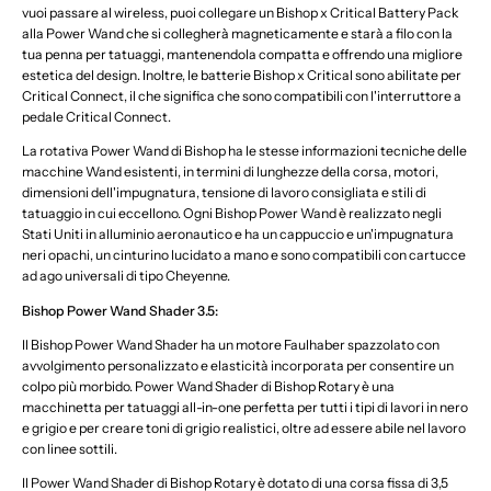
vuoi passare al wireless, puoi collegare un Bishop x Critical Battery Pack
alla Power Wand che si collegherà magneticamente e starà a filo con la
tua penna per tatuaggi, mantenendola compatta e offrendo una migliore
estetica del design. Inoltre, le batterie Bishop x Critical sono abilitate per
Critical Connect, il che significa che sono compatibili con l'interruttore a
pedale Critical Connect.
La rotativa Power Wand di Bishop ha le stesse informazioni tecniche delle
macchine Wand esistenti, in termini di lunghezze della corsa, motori,
dimensioni dell'impugnatura, tensione di lavoro consigliata e stili di
tatuaggio in cui eccellono. Ogni Bishop Power Wand è realizzato negli
Stati Uniti in alluminio aeronautico e ha un cappuccio e un'impugnatura
neri opachi, un cinturino lucidato a mano e sono compatibili con cartucce
ad ago universali di tipo Cheyenne.
Bishop Power Wand Shader 3.5:
Il Bishop Power Wand Shader ha un motore Faulhaber spazzolato con
avvolgimento personalizzato e elasticità incorporata per consentire un
colpo più morbido. Power Wand Shader di Bishop Rotary è una
macchinetta per tatuaggi all-in-one perfetta per tutti i tipi di lavori in nero
e grigio e per creare toni di grigio realistici, oltre ad essere abile nel lavoro
con linee sottili.
Il Power Wand Shader di Bishop Rotary è dotato di una corsa fissa di 3,5