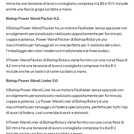
mm e ha una tensione di lavoro consigliata compresa tra 8,5 e 10 V. Include
anche una fascia grigia lucidata a mano.
Bishop Power Wand Packer 4.2:
Il Bishop Power Wand Packer ha un motore Faulhaber senza spazzole con
avvolgimento personalizzato realizzato appositamente per fornire più
coppia e potenza. Power Wand Packer di Bishop Rotary è una
macchinetta per tatuaggi all-in-one perfetta per il realismo dei colori,
l'imballaggio dei colori moderno e tradizionale e le linee audaci.
Il Power Wand Packer di Bishop Rotary viene fornito con una corsa fissa di
4,2 mm e ha una tensione di lavoro consigliata compresa tra 6 e 8 V.
Include anche un nastro di rame lucidato a mano.
Bishop Power Wand Linder 5.0:
Il Bishop Power Wand Liner ha un motore Faulhaber senza spazzole con
avvolgimento personalizzato realizzato appositamente per fornire più
coppia e potenza. La Power Wand Liner di Bishop Rotary è una
macchinetta per tatuaggi con fodera specializzata, perfetta per tutti i tipi
di lavori di fodera, così come blackwork e dotwork.
Il Power Wand Liner di Bishop Rotary viene fornito con una corsa fissa di
5,0 mm e ha una tensione di lavoro consigliata compresa tra 6 e 8 V.
Include anche una fascia nera lucidata a mano.