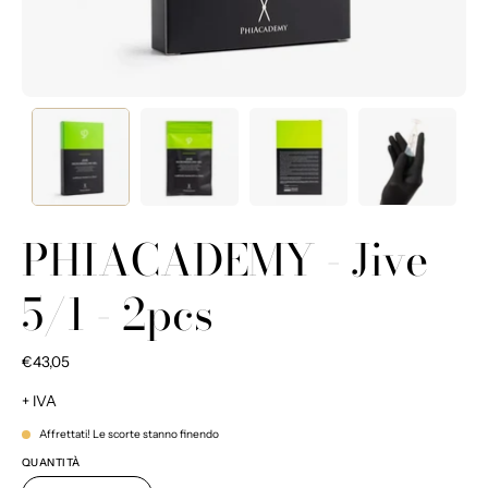
PHIACADEMY - Jive
5/1 - 2pcs
€43,05
+ IVA
Affrettati! Le scorte stanno finendo
QUANTITÀ